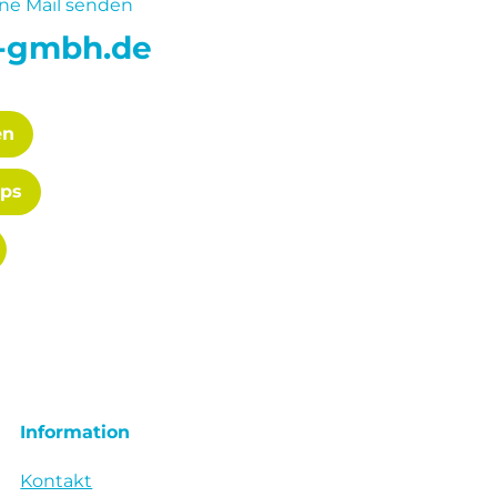
ne Mail senden
h-gmbh.de
en
aps
Information
Kontakt