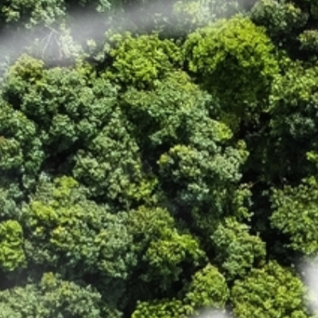
Wir bringen Ihre Energieversorgung auf ein
Durch den Einsatz organischer Reststoffe erzeu
Strom und Wärme
Synthetisches Gas als Ersatz für fossile Bren
grünen Wasserstoff und Methan
Nachhaltige und wirtschaftliche Versorgung