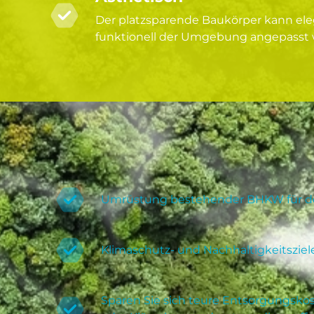
Der platzsparende Baukörper kann el
funktionell der Umgebung angepasst 
Umrüstung bestehender BHKW für de
Klimaschutz- und Nachhaltigkeitsziel
Sparen Sie sich teure Entsorgungskos