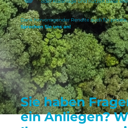
oder Kläranlage und nutzen diese effek
Dank hervorragender Rendite auch für private, 
Sprechen Sie uns an!
Sie haben Frage
ein Anliegen? W