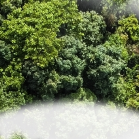
 neues Level!
gen Sie abgasfrei und CO2 neutral / negativ
nstoffe, Stein oder Braunkohle
slösung für: