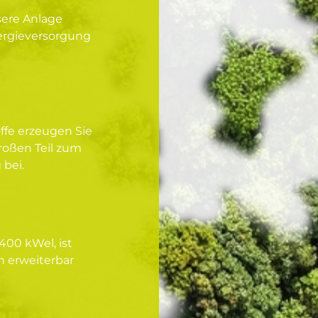
sere Anlage
nergieversorgung
ffe erzeugen Sie
roßen Teil zum
 bei.
400 kWel, ist
ch erweiterbar