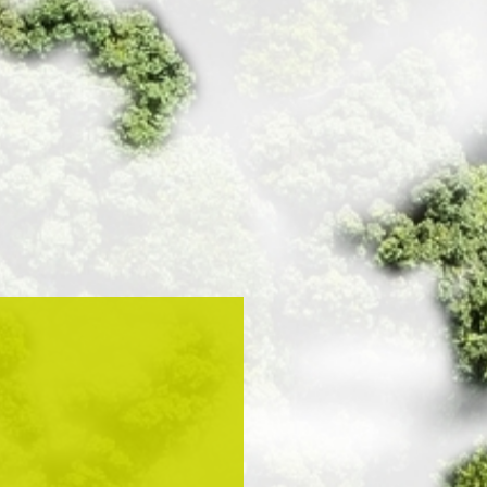
Wohnwirtschaft und
e
Projektentwicklung
 Prozesswärme CO2-
 erzeugen