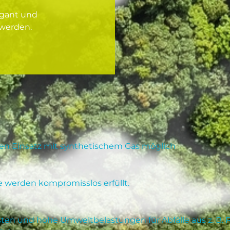
egant und
werden.
n Einsatz mit synthetischem Gas möglich
e werden kompromisslos erfüllt.
ten und hohe Umweltbelastungen für Abfälle aus z. B. P