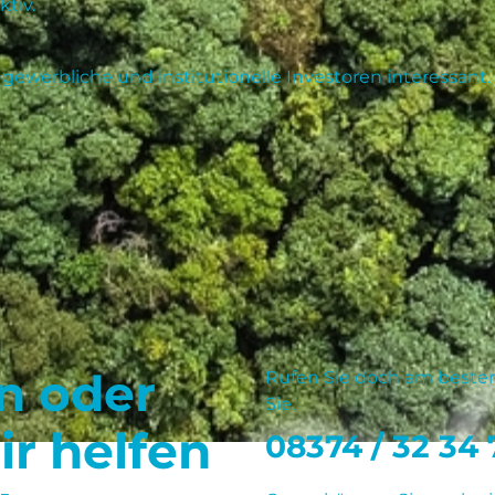
tiv.
gewerbliche und institutionelle Investoren interessant.
n oder
Rufen Sie doch am besten 
Sie.
ir helfen
08374 / 32 34