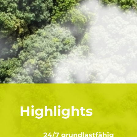
Industri
Kommunen
Strom +
insbesondere zur Nah- und
neutral
Fernwärmeversorgung
Highlights
24/7 grundlastfähig