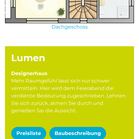
Dachgeschoss
Lumen
Designerhaus
Mehr Raumgefühl lässt sich nur schwer
vermitteln. Hier wird dem Feierabend die
verdiente Bedeutung zugeschrieben. Lehnen
Sie sich zurück, atmen Sie durch und
genießen Sie die Aussicht.
Preisliste
Baubeschreibung