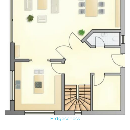
Energiekonzepte
BIO-ENERGIE
SOLARLÖSUNGEN
Energieeffizientes Bauen
Erdgeschoss